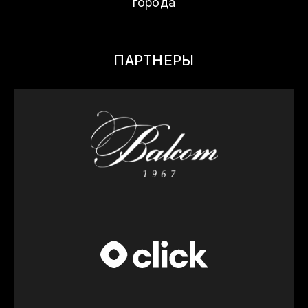
города
ИЗЗАТ ХИКМАТОВ
Заместитель Директора по Безопасности
ДЖАМШИД ЮСУПОВ
THE GROUP
ПАРТНЕРЫ
МАХМУД ХУСАИНОВ
Операционный Директор The Бани
Тельмана
АЛЕКСАНДР ФИРСОВ
Balcom Co., Ltd. – японская компания,
основанная в 1967 году, является
официальным дилером BMW, MINI, Rolls-
Royce и Harley-Davidson. Специализируется
на продаже и обслуживании автомобилей и
мотоциклов, а также развивает
инвестиционную деятельность за
пределами Японии.Компания была основана