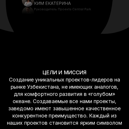
КИМ ЕКАТЕРИНА
Руководитель Проекта Central Park
ФУРКАТ ШУКУРОВ
Руководитель Проекта Водного Комплекса
Море
НАРГИЗ ИСМАИЛОВА
Руководитель Проекта Play Port
МАЛИКА МАДЬЯРОВА
Руководитель Проекта The Бани Тельмана
РУСЛАН КУЛИЕВ
Руководитель Проекта The Choyxona
САИД МАДРАХИМОВ
ЦEЛИ И МИССИЯ
Руководитель Проекта The SPA
ЕКАТЕРИНА САВИНКОВА
Создание уникальных проектов-лидеров на
Менеджер по Аренде Проекта The
рынке Узбекистана, не имеющих аналогов,
Gastronome
для комфортного развития в «голубом»
АСИЛА АРАБОВА
Директор по Строительству и Эксплуатации
океане. Создаваемые все нами проекты,
АНВАР АБДУЛЛАЕВ
заведомо имеют завышенное качественное
Директор MTO
конкурентное преимущество. Каждый из
АЛЕКСЕЙ АЛИМОВ
наших проектов становится ярким символом
Директор по Безопасности