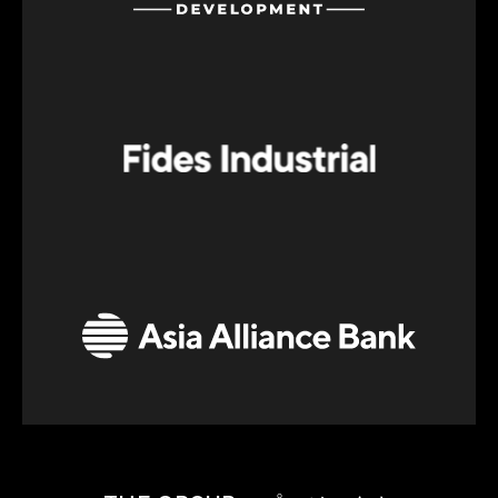
キスタン市場で事業を展開しています。
エミン・アガラロフ氏は、デベロッパーであ
り、Agalarov Development社の社長、アゼルバ
イジャン-ロシア ビジネス評議会の会長を務めて
います。
Fidas Industrial PTE LTDは、中央アジア諸国に
おけるトレーディングおよび投資を専門とする
シンガポールの企業です。 当初は石炭採掘分野
や鉄道関連の産業プロジェクトに取り組んでい
ましたが、 その後、事業の多角化を図る方針が
採られ、一部の投資はウズベキスタンの商業用
不動産へと向けられました。
Asia Alliance Bank は2009年に設立された、国
家が出資するウズベキスタンの先進的な総合銀
行の一つです。