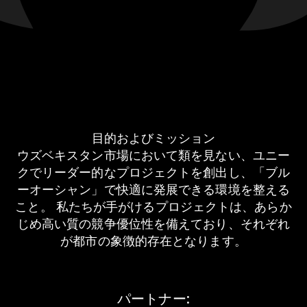
ナルギズ・イスマイロワ
Play Portプロジェクト責任者
マリカ・マジャロワ
The Bani Telmanaプロジェクト責任者
ルスラン・クリエフ
The Choyxonaプロジェクト責任者
サイド・マドラヒモフ
Spaプロジェクト責任者
エカテリーナ・サヴィンコワ
目的およびミッション
The Gastronomeプロジェクト 賃貸マネージャー
**
ウズベキスタン市場において類を見ない、ユニー
アシラ・アラボワ
クでリーダー的なプロジェクトを創出し、「ブル
建設・運営ディレクター
ーオーシャン」で快適に発展できる環境を整える
アンヴァール・アブドゥラエフ
MTOディレクター
こと。 私たちが手がけるプロジェクトは、あらか
アレクセイ・アリモフ
じめ高い質の競争優位性を備えており、それぞれ
セキュリティディレクター
が都市の象徴的存在となります。
イザット・ヒクマトフ
副セキュリティディレクター
ジャムシド・ユスポフ
THE GROUP
パートナー:
マフムード・フサイノフ