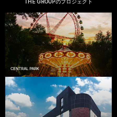
THE GROUPのプロジェクト
個人および法人向けに、融資、カード、預金な
ど幅広い金融サービスを提供しています。銀行
は国際的な ISO認証 を取得しており、Bank of
New York (BofNY) や Aktif Bank など世界的な
銀行とコルレス関係を持ち、デジタル技術の導
入を積極的に進めています。
CENTRAL PARK