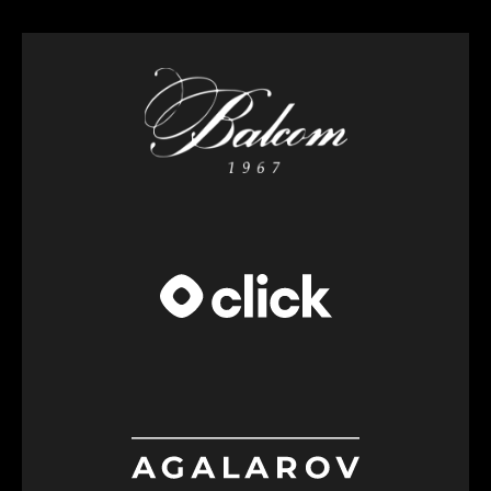
The Bani Telmanaオペレーションディレクター
アレクサンドル・フィルソフ
Balcom株式会社は、1967年に設立された日本の
企業です。 BMW、MINI、Rolls-Royce、
Harley-Davidsonの正規ディーラーであり、自動
車およびオートバイの販売・整備を専門として
います。 また、日本国外での投資活動にも力を
入れています。 創業者の山坂哲郎氏は、2019年
にウズベキスタンを訪問し、その際の温かいも
てなしと豊かな文化に深く感銘を受けました。
Clickは、ウズベキスタンを代表するフィンテッ
この経験がきっかけとなり、ウズベキスタンで
ク企業です。 「決済機関」としてのライセンス
のビジネス展開を決意し、日本の伝統とビジネ
第1号を保有しています。 革新的な技術の導入に
スロジックをウズベキスタン経済に融合させる
おいて先進的な企業であり、 2011年からウズベ
「Balcomuz」が設立されました。